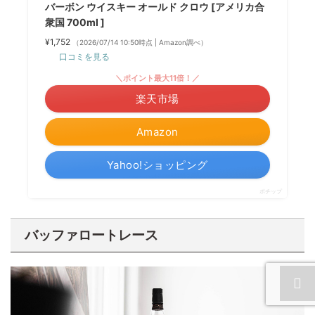
バーボン ウイスキー オールド クロウ [アメリカ合
衆国 700ml ]
¥1,752
（2026/07/14 10:50時点 | Amazon調べ）
口コミを見る
＼ポイント最大11倍！／
楽天市場
Amazon
Yahoo!ショッピング
ポチップ
バッファロートレース