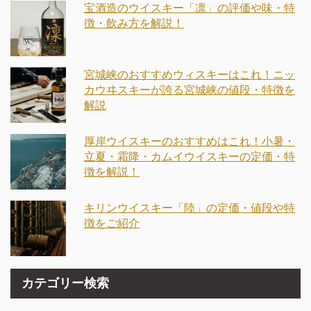
宝酒造のウイスキー「凛」の評価や味・特
徴・飲み方を解説！
宮城峡のおすすめウィスキーはこれ！ニッ
カウヰスキーが誇る宮城峡の値段・特徴を
解説
厚岸ウイスキーのおすすめはこれ！小暑・
立夏・霜降・カムイウイスキーの定価・特
徴を解説！
キリンウイスキー「陸」の定価・値段や特
徴をご紹介
カテゴリー検索