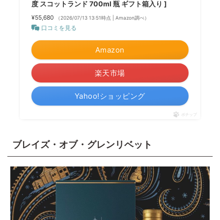
度 スコットランド 700ml 瓶 ギフト箱入り ]
¥55,680
（2026/07/13 13:51時点 | Amazon調べ）
口コミを見る
Amazon
楽天市場
Yahoo!ショッピング
ポチップ
ブレイズ・オブ・グレンリベット