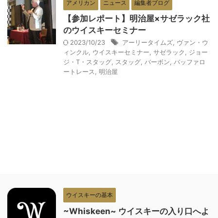
アメリカン
ニュース
編集者ブログ
【参加レポート】明治屋×サゼラック社
のウイスキーセミナー
2023/10/23
アーリータイムズ
,
ヴァン・ウ
ィンクル
,
ウイスキーセミナー
,
サゼラック
,
ジョー
ジ・T・スタッグ
,
スタッグ
,
バーボン
,
バッファロ
ートレース
,
明治屋
ウイスキーの基本
~Whiskeen~ ウイスキーの入り口へよ