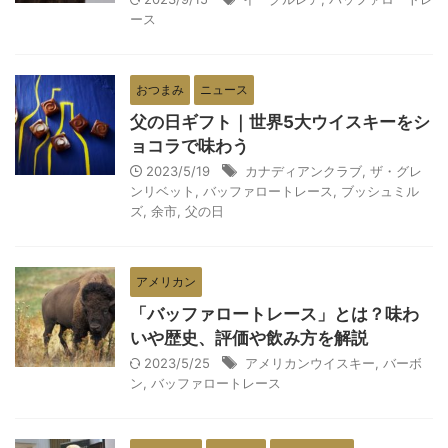
ース
おつまみ
ニュース
父の日ギフト｜世界5大ウイスキーをシ
ョコラで味わう
2023/5/19
カナディアンクラブ
,
ザ・グレ
ンリベット
,
バッファロートレース
,
ブッシュミル
ズ
,
余市
,
父の日
アメリカン
「バッファロートレース」とは？味わ
いや歴史、評価や飲み方を解説
2023/5/25
アメリカンウイスキー
,
バーボ
ン
,
バッファロートレース