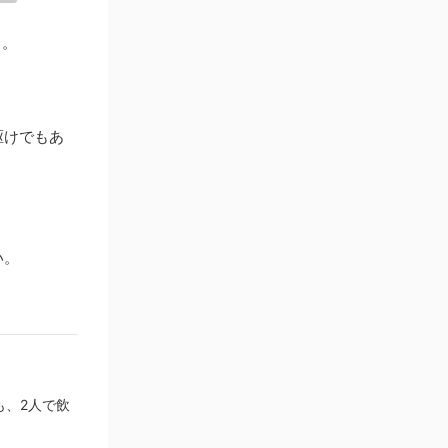
）。
駆けでもあ
い。
も、2人で飲