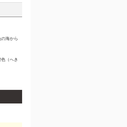
色の海から
碧色（へき