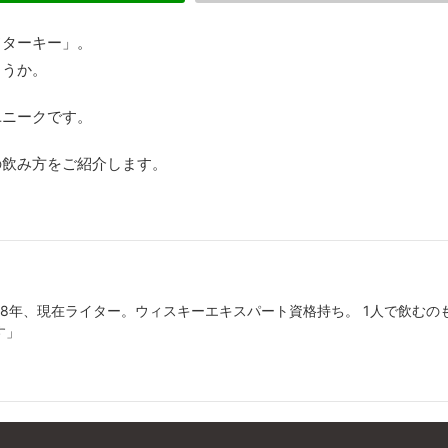
ドターキー」。
ょうか。
ユニークです。
の飲み方をご紹介します。
歴8年、現在ライター。ウィスキーエキスパート資格持ち。 1人で飲むの
す」