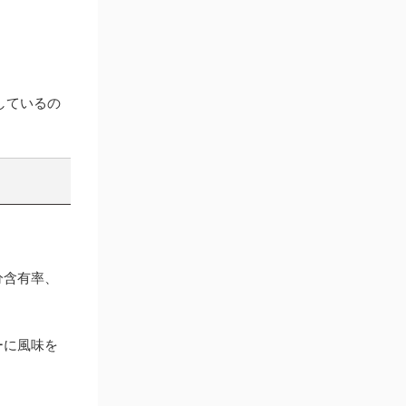
しているの
分含有率、
ーに風味を