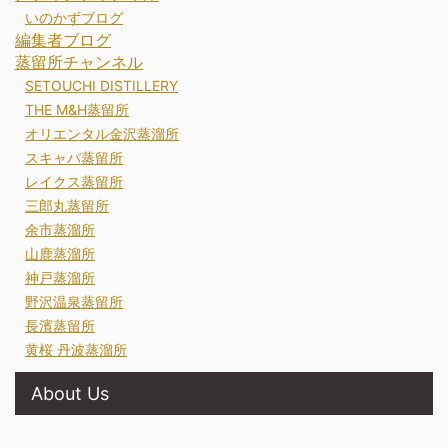
いのかずブログ
編集者ブログ
蒸留所チャンネル
SETOUCHI DISTILLERY
THE M&H蒸留所
オリエンタル金沢蒸溜所
スキャパ蒸留所
レイクス蒸留所
三郎丸蒸留所
余市蒸溜所
山鹿蒸溜所
神戸蒸溜所
野沢温泉蒸留所
長濱蒸留所
黄桜 丹波蒸溜所
About Us