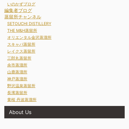
いのかずブログ
編集者ブログ
蒸留所チャンネル
SETOUCHI DISTILLERY
THE M&H蒸留所
オリエンタル金沢蒸溜所
スキャパ蒸留所
レイクス蒸留所
三郎丸蒸留所
余市蒸溜所
山鹿蒸溜所
神戸蒸溜所
野沢温泉蒸留所
長濱蒸留所
黄桜 丹波蒸溜所
About Us