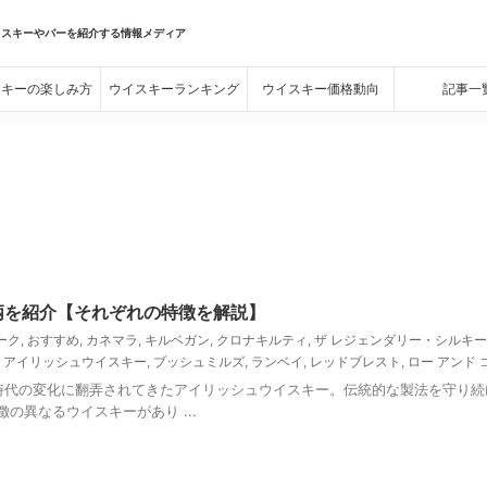
イスキーやバーを紹介する情報メディア
スキーの楽しみ方
ウイスキーランキング
ウイスキー価格動向
記事一
柄を紹介【それぞれの特徴を解説】
ーク
,
おすすめ
,
カネマラ
,
キルベガン
,
クロナキルティ
,
ザ レジェンダリー・シルキー
 アイリッシュウイスキー
,
ブッシュミルズ
,
ランベイ
,
レッドブレスト
,
ロー アンド 
時代の変化に翻弄されてきたアイリッシュウイスキー。伝統的な製法を守り続
異なるウイスキーがあり ...