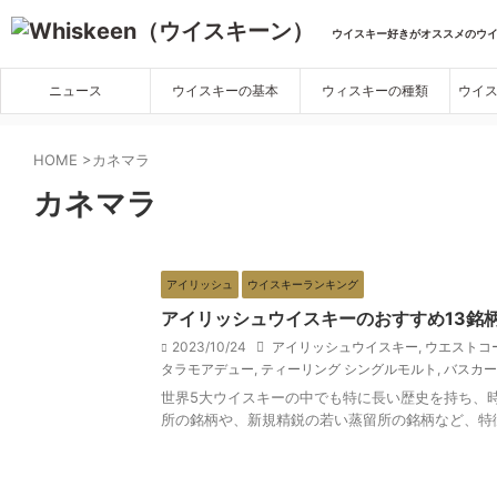
ウイスキー好きがオススメのウ
ニュース
ウイスキーの基本
ウィスキーの種類
ウイ
HOME
>
カネマラ
カネマラ
アイリッシュ
ウイスキーランキング
アイリッシュウイスキーのおすすめ13銘
2023/10/24
アイリッシュウイスキー
,
ウエストコ
タラモアデュー
,
ティーリング シングルモルト
,
バスカー
世界5大ウイスキーの中でも特に長い歴史を持ち、
所の銘柄や、新規精鋭の若い蒸留所の銘柄など、特徴の