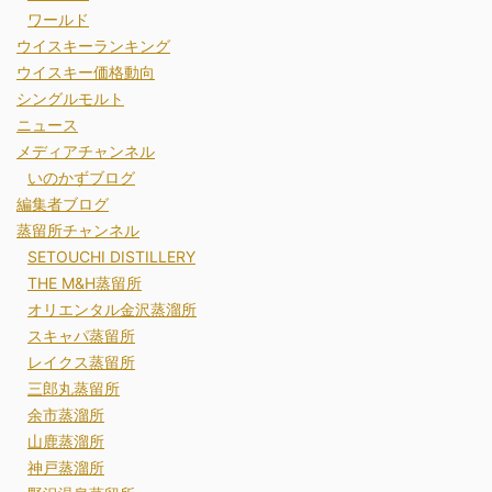
ワールド
ウイスキーランキング
ウイスキー価格動向
シングルモルト
ニュース
メディアチャンネル
いのかずブログ
編集者ブログ
蒸留所チャンネル
SETOUCHI DISTILLERY
THE M&H蒸留所
オリエンタル金沢蒸溜所
スキャパ蒸留所
レイクス蒸留所
三郎丸蒸留所
余市蒸溜所
山鹿蒸溜所
神戸蒸溜所