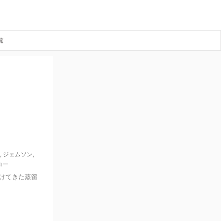
覧
,
ジェムソン
,
コー
けてきた蒸留