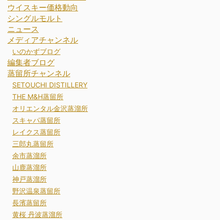
ウイスキー価格動向
シングルモルト
ニュース
メディアチャンネル
いのかずブログ
編集者ブログ
蒸留所チャンネル
SETOUCHI DISTILLERY
THE M&H蒸留所
オリエンタル金沢蒸溜所
スキャパ蒸留所
レイクス蒸留所
三郎丸蒸留所
余市蒸溜所
山鹿蒸溜所
神戸蒸溜所
野沢温泉蒸留所
長濱蒸留所
黄桜 丹波蒸溜所