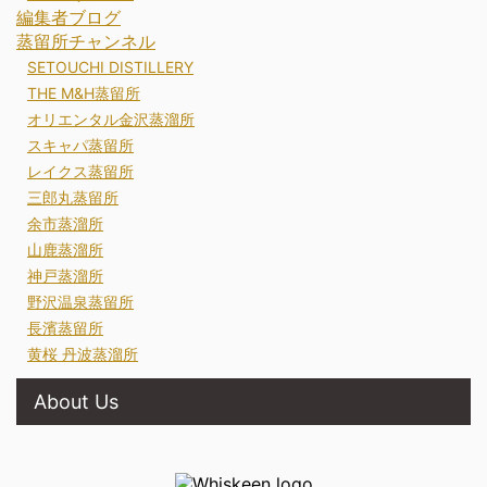
編集者ブログ
蒸留所チャンネル
SETOUCHI DISTILLERY
THE M&H蒸留所
オリエンタル金沢蒸溜所
スキャパ蒸留所
レイクス蒸留所
三郎丸蒸留所
余市蒸溜所
山鹿蒸溜所
神戸蒸溜所
野沢温泉蒸留所
長濱蒸留所
黄桜 丹波蒸溜所
About Us