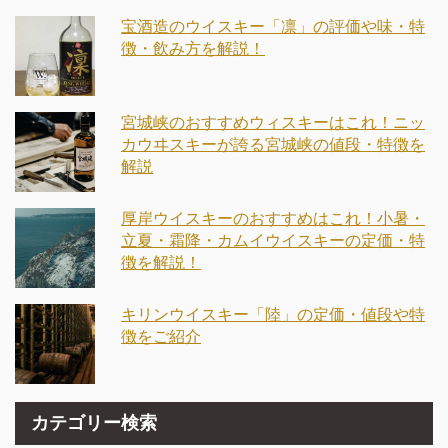
宝酒造のウイスキー「凛」の評価や味・特
徴・飲み方を解説！
宮城峡のおすすめウィスキーはこれ！ニッ
カウヰスキーが誇る宮城峡の値段・特徴を
解説
厚岸ウイスキーのおすすめはこれ！小暑・
立夏・霜降・カムイウイスキーの定価・特
徴を解説！
キリンウイスキー「陸」の定価・値段や特
徴をご紹介
カテゴリー検索