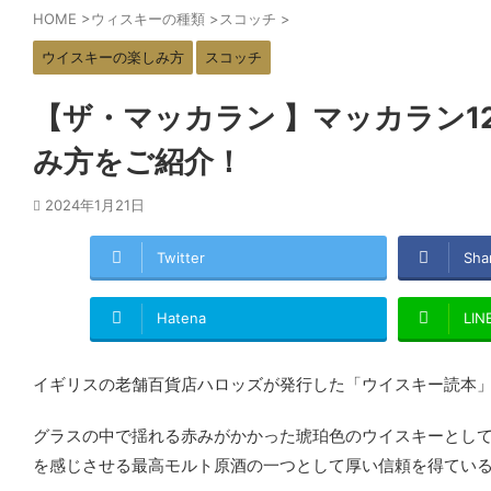
HOME
>
ウィスキーの種類
>
スコッチ
>
ウイスキーの楽しみ方
スコッチ
【ザ・マッカラン 】マッカラン1
み方をご紹介！
2024年1月21日
Twitter
Sha
Hatena
LIN
イギリスの老舗百貨店ハロッズが発行した「ウイスキー読本
グラスの中で揺れる赤みがかかった琥珀色のウイスキーとし
を感じさせる最高モルト原酒の一つとして厚い信頼を得てい