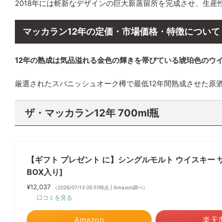
2018年には斬新なデザインの巨大新蒸留所を完成させ、生産
マッカラン12年の定価・市場価格・特徴について
12年の熟成は気品溢れる金色の輝きを帯びている琥珀色のウ
厳選されたスパニッシュオーク樽で最低12年間熟成させた原
ザ・マッカラン12年 700ml瓶
【ギフト プレゼント に】シングルモルト ウイスキー ザ マ
BOX入り]
¥12,037
（2026/07/13 05:51時点 | Amazon調べ）
口コミを見る
Amazon
楽天