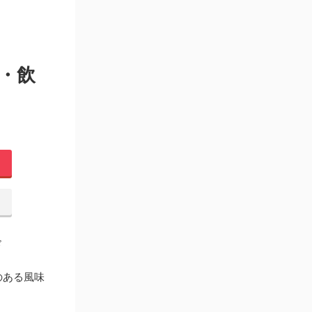
類・飲
ド
のある風味