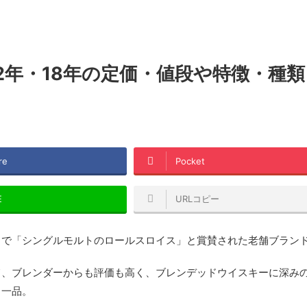
2年・18年の定価・値段や特徴・種
re
Pocket
E
URLコピー
」で「シングルモルトのロールスロイス」と賞賛された老舗ブラン
て、ブレンダーからも評価も高く、ブレンデッドウイスキーに深み
る一品。