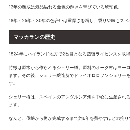
12年の熟成は気品溢れる金色の輝きを帯びている琥珀色。
18年・25年・30年の色合いは重厚さを増し、香りや味も
マッカランの歴史
1824年にハイランド地方で2番目となる蒸留ライセンスを取
特徴は原木から作られるシェリー樽。原料のオーク材はヨー
ます。その後、シェリー醸造所でドライオロロソソシェリー
す。
シェリー樽は、スペインのアンダルシア州を中心に生産され
ます。
なんと、伐採から樽が完成するまで約6年を費やすほどの拘り