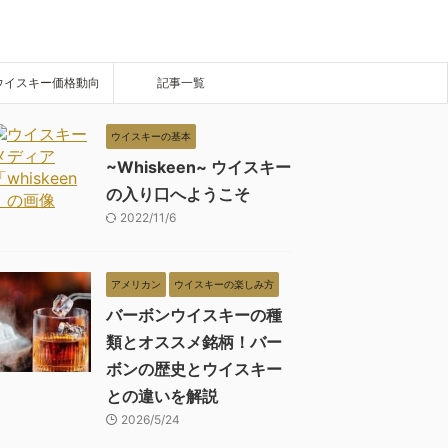
ウイスキー価格動向
記事一覧
ウイスキーの基本
~Whiskeen~ ウイスキー
の入り口へようこそ
2022/11/6
アメリカン
ウイスキーの楽しみ方
バーボンウイスキーの種
類とオススメ銘柄！バー
ボンの歴史とウイスキー
との違いを解説
2026/5/24