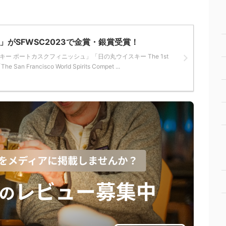
がSFWSC2023で金賞・銀賞受賞！
ー ポートカスクフィニッシュ」「日の丸ウイスキー The 1st
an Francisco World Spirits Compet ...