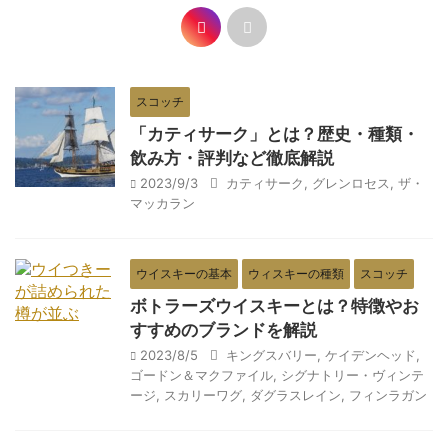
スコッチ
「カティサーク」とは？歴史・種類・
飲み方・評判など徹底解説
2023/9/3
カティサーク
,
グレンロセス
,
ザ・
マッカラン
ウイスキーの基本
ウィスキーの種類
スコッチ
ボトラーズウイスキーとは？特徴やお
すすめのブランドを解説
2023/8/5
キングスバリー
,
ケイデンヘッド
,
ゴードン＆マクファイル
,
シグナトリー・ヴィンテ
ージ
,
スカリーワグ
,
ダグラスレイン
,
フィンラガン