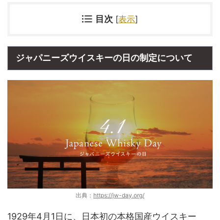
目次
[
表示
]
ジャパニーズウイスキーの日の制定について
出典：
https://jw-day.org/
1929年4月1日に、日本初の本格国産ウイスキー