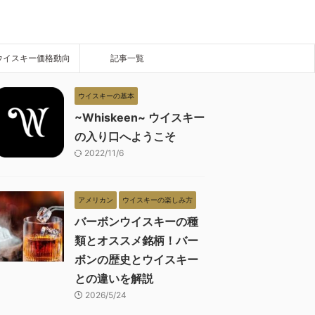
ウイスキー価格動向
記事一覧
ウイスキーの基本
~Whiskeen~ ウイスキー
の入り口へようこそ
2022/11/6
アメリカン
ウイスキーの楽しみ方
バーボンウイスキーの種
類とオススメ銘柄！バー
ボンの歴史とウイスキー
との違いを解説
2026/5/24