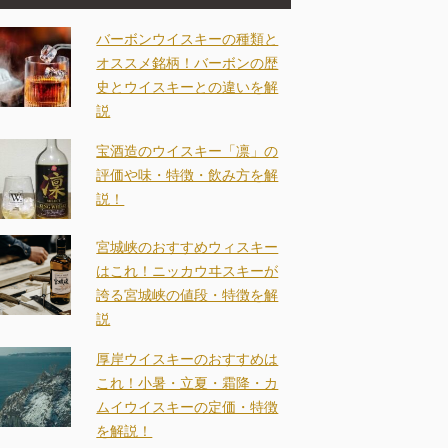
バーボンウイスキーの種類と
オススメ銘柄！バーボンの歴
史とウイスキーとの違いを解
説
宝酒造のウイスキー「凛」の
評価や味・特徴・飲み方を解
説！
宮城峡のおすすめウィスキー
はこれ！ニッカウヰスキーが
誇る宮城峡の値段・特徴を解
説
厚岸ウイスキーのおすすめは
これ！小暑・立夏・霜降・カ
ムイウイスキーの定価・特徴
を解説！